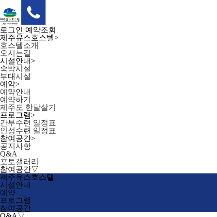
로그인
예약조회
제주유스호스텔
>
호스텔소개
오시는길
시설안내
>
숙박시설
부대시설
예약
>
예약안내
예약하기
제주도 한달살기
프로그램
>
간부수련 일정표
인성수련 일정표
참여공간
>
공지사항
Q&A
포토갤러리
참여공간
▽
제주유스호스텔
시설안내
예약
프로그램
참여공간
Q&A
▽