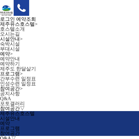
로그인
예약조회
제주유스호스텔
>
호스텔소개
오시는길
시설안내
>
숙박시설
부대시설
예약
>
예약안내
예약하기
제주도 한달살기
프로그램
>
간부수련 일정표
인성수련 일정표
참여공간
>
공지사항
Q&A
포토갤러리
참여공간
▽
제주유스호스텔
시설안내
예약
프로그램
참여공간
Q&A
▽