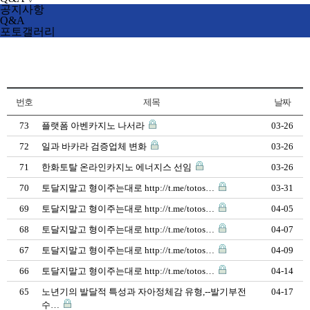
공지사항
Q&A
포토갤러리
번호
제목
날짜
73
플랫폼 아벤카지노 나서라
03-26
72
일과 바카라 검증업체 변화
03-26
71
한화토탈 온라인카지노 에너지스 선임
03-26
70
토달지말고 형이주는대로 http://t.me/totos…
03-31
69
토달지말고 형이주는대로 http://t.me/totos…
04-05
68
토달지말고 형이주는대로 http://t.me/totos…
04-07
67
토달지말고 형이주는대로 http://t.me/totos…
04-09
66
토달지말고 형이주는대로 http://t.me/totos…
04-14
65
노년기의 발달적 특성과 자아정체감 유형,--발기부전
04-17
수…