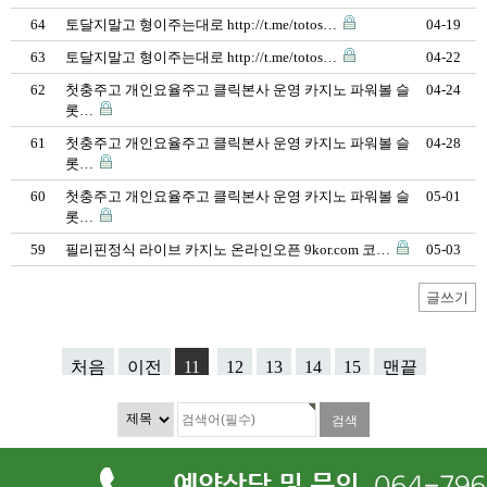
64
토달지말고 형이주는대로 http://t.me/totos…
04-19
63
토달지말고 형이주는대로 http://t.me/totos…
04-22
62
첫충주고 개인요율주고 클릭본사 운영 카지노 파워볼 슬
04-24
롯…
61
첫충주고 개인요율주고 클릭본사 운영 카지노 파워볼 슬
04-28
롯…
60
첫충주고 개인요율주고 클릭본사 운영 카지노 파워볼 슬
05-01
롯…
59
필리핀정식 라이브 카지노 온라인오픈 9kor.com 코…
05-03
글쓰기
처음
이전
11
12
13
14
15
맨끝