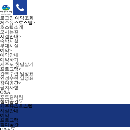
로그인
예약조회
제주유스호스텔
>
호스텔소개
오시는길
시설안내
>
숙박시설
부대시설
예약
>
예약안내
예약하기
제주도 한달살기
프로그램
>
간부수련 일정표
인성수련 일정표
참여공간
>
공지사항
Q&A
포토갤러리
참여공간
▽
제주유스호스텔
시설안내
예약
프로그램
참여공간
Q&A
▽